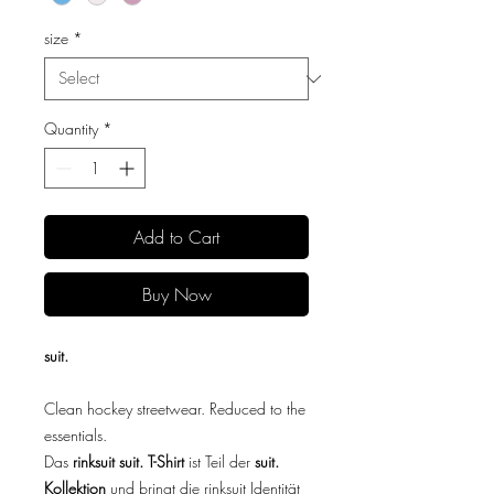
size
*
Quantity
*
Add to Cart
Buy Now
suit.
Clean hockey streetwear. Reduced to the
essentials.
Das
rinksuit suit. T-Shirt
ist Teil der
suit.
Kollektion
und bringt die rinksuit Identität