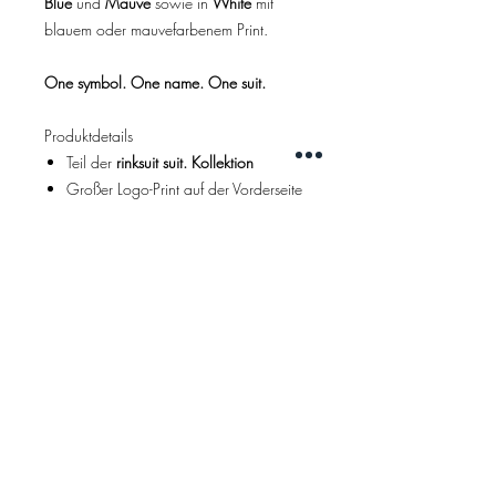
Blue
und
Mauve
sowie in
White
mit
blauem oder mauvefarbenem Print.
One symbol. One name. One suit.
Produktdetails
Teil der
rinksuit suit. Kollektion
Großer Logo-Print auf der Vorderseite
Grafisches Hockey-Tape-Symbol
RINKSUIT. Hockey Clothing
Company
Schriftzug
Klassischer Rundhalsausschnitt
Regular Fit
Unisex Streetwear-Design
Farben:
Dusty Blue, Mauve und White
White wahlweise mit blauem oder
mauvefarbenem Print
Material:
100 % Baumwolle
Grammatur:
ca. 160 g/m²
, sofern