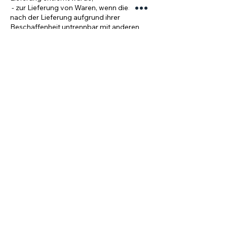
- zur Lieferung von Waren, wenn diese
nach der Lieferung aufgrund ihrer
Beschaffenheit untrennbar mit anderen
Gütern vermischt wurden;
- zur Lieferung von Ton- oder
Videoaufnahmen oder Computersoftware
in einer versiegelten Packung, wenn die
Versiegelung nach der Lieferung entfernt
wurde.
Muster-Widerrufsformular
(Wenn Sie den Vertrag widerrufen wollen,
dann füllen Sie bitte dieses Formular aus
und senden Sie es zurück.)
- An rinksuit. / Hajo Arend, Unterer
Taubentalweg 1, 85055 Ingolstadt, E-Mail-
Adresse:
info@rinksuit.de
:
- Hiermit widerrufe(n) ich/ wir (*) den von
mir/ uns (*) abgeschlossenen Vertrag über